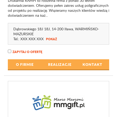
Drukarnia RAMPI to rodzinna firma z ponad 30 letnim
doświadczeniem. Oferujemy pełen zakres usług poligraficznych
od projektu po realizację. Wspieramy naszych klientów wiedzą i
doświadczeniem na każ...
Dąbrowskiego 18J 18J
, 14-200 Iława,
WARMIŃSKO-
MAZURSKIE
Tel.:
XXX XXX XXX
POKAŻ
ZAPYTAJ O OFERTĘ
O FIRMIE
REALIZACJE
KONTAKT