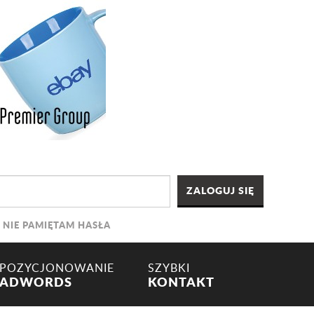
NIE PAMIĘTAM HASŁA
POZYCJONOWANIE
SZYBKI
ADWORDS
KONTAKT