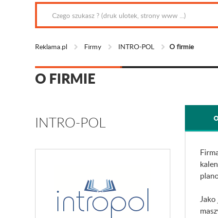
Reklama.pl
Firmy
INTRO-POL
O firmie
O FIRMIE
INTRO-POL
O
Firma
kalen
plano
Jako 
maszy