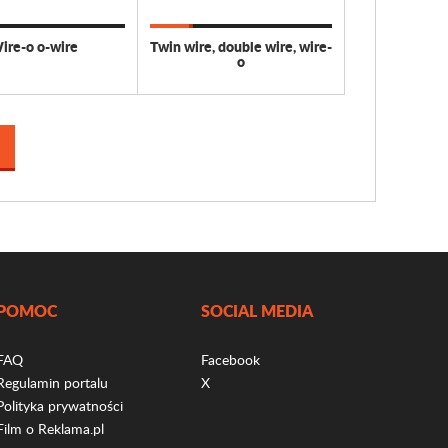
ire-o o-wire
Twin wire, double wire, wire-
o
POMOC
SOCIAL MEDIA
FAQ
Facebook
Regulamin portalu
X
Polityka prywatności
Film o Reklama.pl