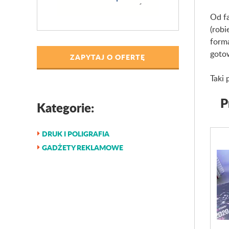
Od fa
(robi
forma
gotow
ZAPYTAJ O OFERTĘ
Taki 
P
Kategorie:
DRUK I POLIGRAFIA
GADŻETY REKLAMOWE