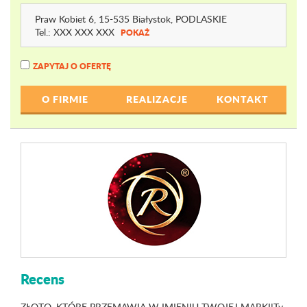
Praw Kobiet 6
, 15-535 Białystok,
PODLASKIE
Tel.:
XXX XXX XXX
POKAŻ
ZAPYTAJ O OFERTĘ
O FIRMIE
REALIZACJE
KONTAKT
Recens
ZŁOTO, KTÓRE PRZEMAWIA W IMIENIU TWOJEJ MARKI!Ty