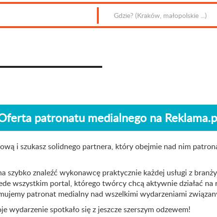
Oferta patronatu medialnego na Reklama.p
ową i szukasz solidnego partnera, który obejmie nad nim patro
żna szybko znaleźć wykonawcę praktycznie każdej usługi z bran
rzede wszystkim portal, którego twórcy chcą aktywnie działać n
jmujemy patronat medialny nad wszelkimi wydarzeniami związan
oje wydarzenie spotkało się z jeszcze szerszym odzewem!