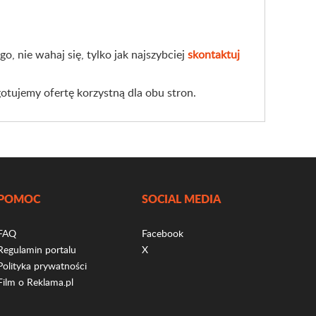
o, nie wahaj się, tylko jak najszybciej
skontaktuj
otujemy ofertę korzystną dla obu stron.
POMOC
SOCIAL MEDIA
FAQ
Facebook
Regulamin portalu
X
Polityka prywatności
Film o Reklama.pl