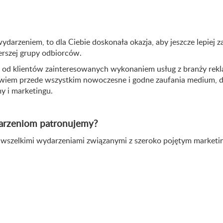
darzeniem, to dla Ciebie doskonała okazja, aby jeszcze lepie
erszej grupy odbiorców.
nia od klientów zainteresowanych wykonaniem usług z branży re
bowiem przede wszystkim nowoczesne i godne zaufania medium, 
my i marketingu.
darzeniom patronujemy?
wszelkimi wydarzeniami związanymi z szeroko pojętym marketingi