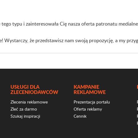
e tego typu i zainteresowała Cię nasza oferta patronatu medialneg
e! Wystarczy, że przedstawisz nam swoją propozycję, a my przyg
USŁUGI DLA
KAMPANIE
ZLECENIODAWCÓW
REKLAMOWE
Zlecenia reklamowe
Prezentacja portalu
Zleć za darmo
Oferta reklamy
Szukaj inspiracji
Cennik