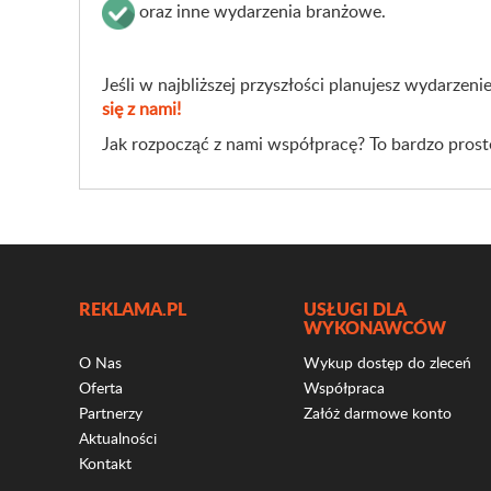
oraz inne wydarzenia branżowe.
Jeśli w najbliższej przyszłości planujesz wydarzeni
się z nami!
Jak rozpocząć z nami współpracę? To bardzo prost
REKLAMA.PL
USŁUGI DLA
WYKONAWCÓW
O Nas
Wykup dostęp do zleceń
Oferta
Współpraca
Partnerzy
Załóż darmowe konto
Aktualności
Kontakt