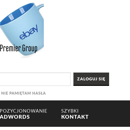
NIE PAMIĘTAM HASŁA
POZYCJONOWANIE
SZYBKI
ADWORDS
KONTAKT