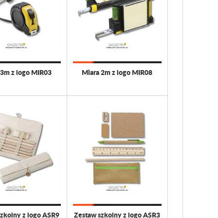
 3m z logo MIR03
Miara 2m z logo MIR08
zkolny z logo ASR9
Zestaw szkolny z logo ASR3