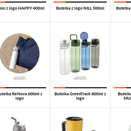
don z logo HAPPY 400ml
Butelka z logo NILL 500ml
Butelka
utelka ReNova 600ml z
Butelka GreenTrack 800ml z
Butelk
logo
logo
MU