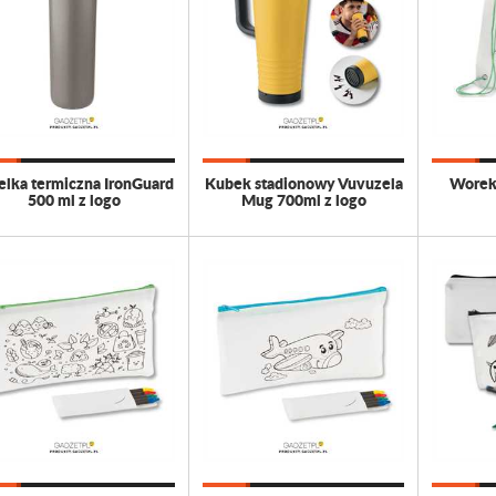
elka termiczna IronGuard
Kubek stadionowy Vuvuzela
Worek 
500 ml z logo
Mug 700ml z logo