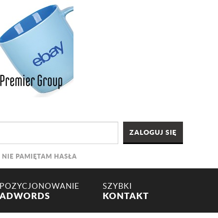
NIE PAMIĘTAM HASŁA
POZYCJONOWANIE
SZYBKI
ADWORDS
KONTAKT