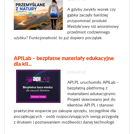
A gdyby zwykły worek czy
gąbka zaczęły bardziej
przypominać produkt
lifestyle’owy niż anonimowy
przedmiot codziennego
użytku? Funkcjonalność to już dopiero początek.
APILab – bezpłatne materiały edukacyjne
dla kli...
2026-07-01
API.PL uruchomiło APILab –
bezpłatną platformę z
materiałami edukacyjnymi.
Projekt skierowany jest do
klientów API.PL i stanowi
praktyczne wsparcie po zakupie sprzętu, szczególnie dla
początkujących - osób rozpoczynających swoją przygodę
z drukiem i poznawaniem możliwości danej technologii.