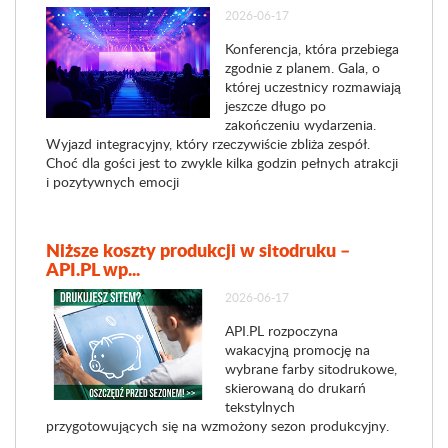
2026-06-17
Konferencja, która przebiega
zgodnie z planem. Gala, o
której uczestnicy rozmawiają
jeszcze długo po
zakończeniu wydarzenia.
Wyjazd integracyjny, który rzeczywiście zbliża zespół.
Choć dla gości jest to zwykle kilka godzin pełnych atrakcji
i pozytywnych emocji
Niższe koszty produkcji w sitodruku –
API.PL wp...
2026-06-17
API.PL rozpoczyna
wakacyjną promocję na
wybrane farby sitodrukowe,
skierowaną do drukarń
tekstylnych
przygotowujących się na wzmożony sezon produkcyjny.