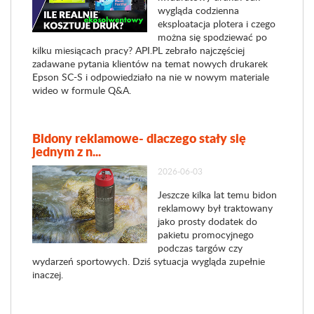
wygląda codzienna
eksploatacja plotera i czego
można się spodziewać po
kilku miesiącach pracy? API.PL zebrało najczęściej
zadawane pytania klientów na temat nowych drukarek
Epson SC-S i odpowiedziało na nie w nowym materiale
wideo w formule Q&A.
Bidony reklamowe- dlaczego stały się
jednym z n...
2026-06-03
Jeszcze kilka lat temu bidon
reklamowy był traktowany
jako prosty dodatek do
pakietu promocyjnego
podczas targów czy
wydarzeń sportowych. Dziś sytuacja wygląda zupełnie
inaczej.