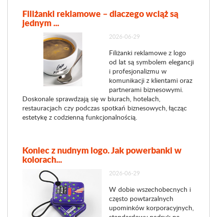
Filiżanki reklamowe – dlaczego wciąż są
jednym ...
2026-06-29
Filiżanki reklamowe z logo
od lat są symbolem elegancji
i profesjonalizmu w
komunikacji z klientami oraz
partnerami biznesowymi.
Doskonale sprawdzają się w biurach, hotelach,
restauracjach czy podczas spotkań biznesowych, łącząc
estetykę z codzienną funkcjonalnością.
Koniec z nudnym logo. Jak powerbanki w
kolorach...
2026-06-29
W dobie wszechobecnych i
często powtarzalnych
upominków korporacyjnych,
standardowy nadruk na