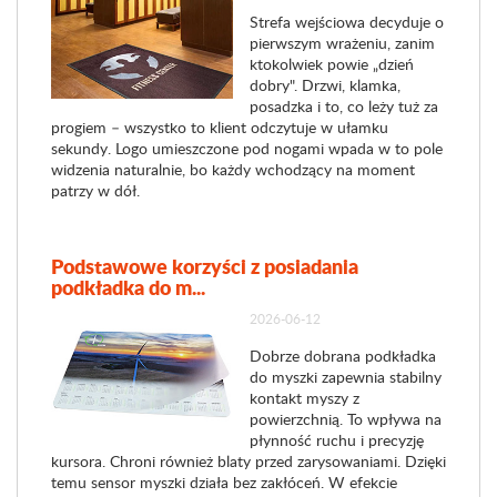
Strefa wejściowa decyduje o
pierwszym wrażeniu, zanim
ktokolwiek powie „dzień
dobry". Drzwi, klamka,
posadzka i to, co leży tuż za
progiem – wszystko to klient odczytuje w ułamku
sekundy. Logo umieszczone pod nogami wpada w to pole
widzenia naturalnie, bo każdy wchodzący na moment
patrzy w dół.
Podstawowe korzyści z posiadania
podkładka do m...
2026-06-12
Dobrze dobrana podkładka
do myszki zapewnia stabilny
kontakt myszy z
powierzchnią. To wpływa na
płynność ruchu i precyzję
kursora. Chroni również blaty przed zarysowaniami. Dzięki
temu sensor myszki działa bez zakłóceń. W efekcie