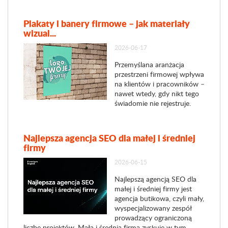
Plakaty i banery firmowe – jak materiały
wizual...
2026-06-17
Przemyślana aranżacja
przestrzeni firmowej wpływa
na klientów i pracowników –
nawet wtedy, gdy nikt tego
świadomie nie rejestruje.
Najlepsza agencja SEO dla małej i średniej
firmy
2026-06-15
Najlepszą agencją SEO dla
małej i średniej firmy jest
agencja butikowa, czyli mały,
wyspecjalizowany zespół
prowadzący ograniczoną
liczbę projektów. Mała i średnia firma zyskuje w tym