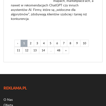
mapach, marketplace’ach, a
nawet w rekomendacjach ChatGPT czy innych
asystentów AI. Firmy, które są „widoczne dla
algorytmów”, zdobywają klientów szybciej i taniej niż
konkurencja.
«
1
2
3
4
5
6
7
8
9
10
11
12
13
14
...
48
»
REKLAMA.PL
O Nas
Oferta