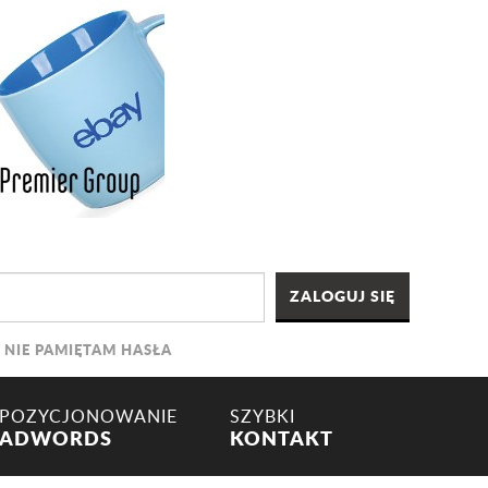
NIE PAMIĘTAM HASŁA
POZYCJONOWANIE
SZYBKI
ADWORDS
KONTAKT