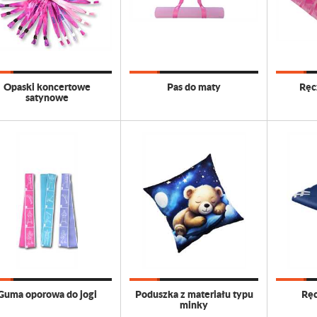
Opaski koncertowe
Pas do maty
Ręc
satynowe
Guma oporowa do jogi
Poduszka z materiału typu
Ręc
minky