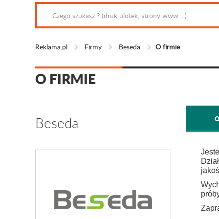
Reklama.pl
Firmy
Beseda
O firmie
O FIRMIE
Beseda
O
Jest
Dzia
jakoś
Wycho
próby
Zapr