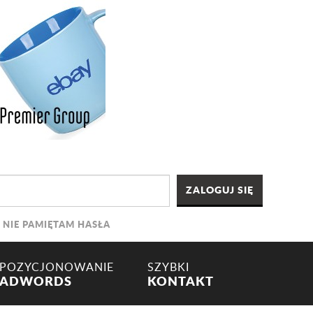
NIE PAMIĘTAM HASŁA
POZYCJONOWANIE
SZYBKI
ADWORDS
KONTAKT