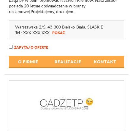
pasją by w pełni promować Naszych Klientów. Nasz zespół
posiada 20-letnie doświadczenie w branży
reklamowej.Projektujemy, drukujem...
Warszawska 2
/5
, 43-300 Bielsko-Biała,
ŚLĄSKIE
Tel.:
XXX XXX XXX
POKAŻ
ZAPYTAJ O OFERTĘ
O FIRMIE
REALIZACJE
KONTAKT