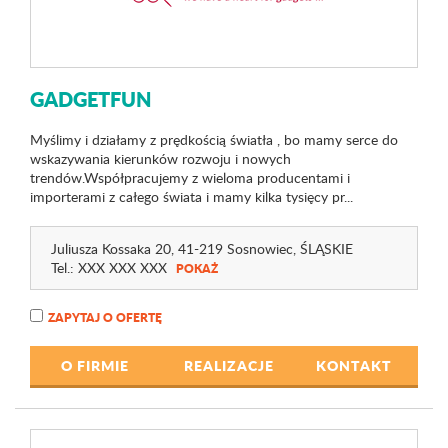
GADGETFUN
Myślimy i działamy z prędkością światła , bo mamy serce do
wskazywania kierunków rozwoju i nowych
trendów.Współpracujemy z wieloma producentami i
importerami z całego świata i mamy kilka tysięcy pr...
Juliusza Kossaka 20
, 41-219 Sosnowiec,
ŚLĄSKIE
Tel.:
XXX XXX XXX
POKAŻ
ZAPYTAJ O OFERTĘ
O FIRMIE
REALIZACJE
KONTAKT