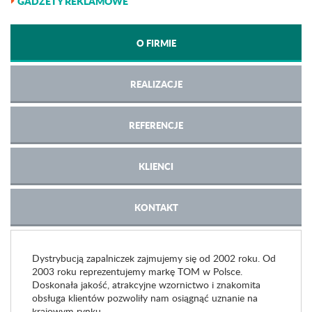
GADŻETY REKLAMOWE
O FIRMIE
REALIZACJE
REFERENCJE
KLIENCI
KONTAKT
Dystrybucją zapalniczek zajmujemy się od 2002 roku. Od
2003 roku reprezentujemy markę TOM w Polsce.
Doskonała jakość, atrakcyjne wzornictwo i znakomita
obsługa klientów pozwoliły nam osiągnąć uznanie na
krajowym rynku.