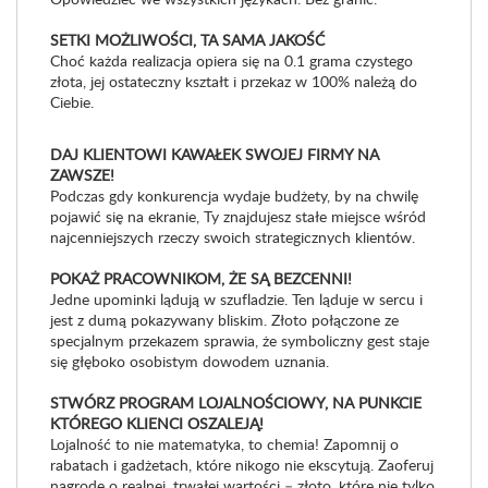
SETKI MOŻLIWOŚCI, TA SAMA JAKOŚĆ
Choć każda realizacja opiera się na 0.1 grama czystego
złota, jej ostateczny kształt i przekaz w 100% należą do
Ciebie.
DAJ KLIENTOWI KAWAŁEK SWOJEJ FIRMY NA
ZAWSZE!
Podczas gdy konkurencja wydaje budżety, by na chwilę
pojawić się na ekranie, Ty znajdujesz stałe miejsce wśród
najcenniejszych rzeczy swoich strategicznych klientów.
POKAŻ PRACOWNIKOM, ŻE SĄ BEZCENNI!
Jedne upominki lądują w szufladzie. Ten ląduje w sercu i
jest z dumą pokazywany bliskim. Złoto połączone ze
specjalnym przekazem sprawia, że symboliczny gest staje
się głęboko osobistym dowodem uznania.
STWÓRZ PROGRAM LOJALNOŚCIOWY, NA PUNKCIE
KTÓREGO KLIENCI OSZALEJĄ!
Lojalność to nie matematyka, to chemia! Zapomnij o
rabatach i gadżetach, które nikogo nie ekscytują. Zaoferuj
nagrodę o realnej, trwałej wartości – złoto, które nie tylko