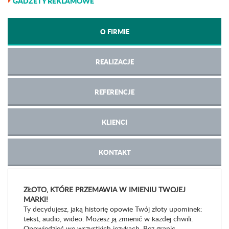
GADŻETY REKLAMOWE
O FIRMIE
REALIZACJE
REFERENCJE
KLIENCI
KONTAKT
ZŁOTO, KTÓRE PRZEMAWIA W IMIENIU TWOJEJ
MARKI!
Ty decydujesz, jaką historię opowie Twój złoty upominek:
tekst, audio, wideo. Możesz ją zmienić w każdej chwili.
Opowiedzieć we wszystkich językach. Bez granic.