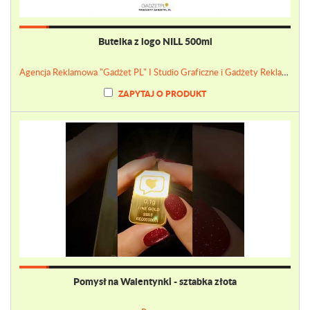
Butelka z logo NILL 500ml
Agencja Reklamowa "Gadżet PL" I Studio Graficzne i Gadżety Reklamowe
ZAPYTAJ O PRODUKT
Pomysł na Walentynki - sztabka złota