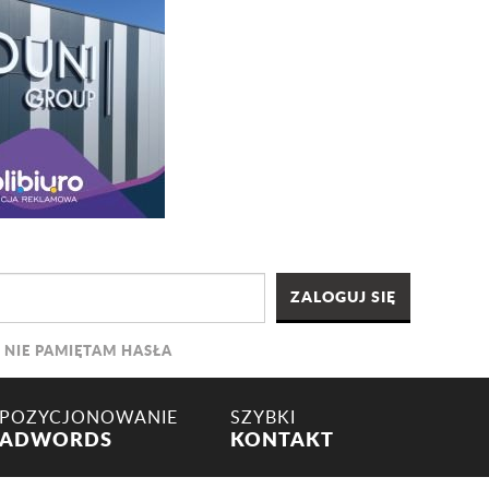
NIE PAMIĘTAM HASŁA
POZYCJONOWANIE
SZYBKI
ADWORDS
KONTAKT