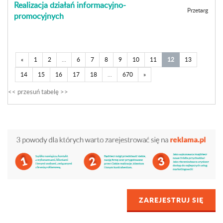
Realizacja działań informacyjno-
Przetarg
promocyjnych
«
1
2
...
6
7
8
9
10
11
12
13
14
15
16
17
18
...
670
»
ZAREJESTRUJ SIĘ