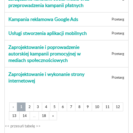
przeprowadzenia kampanii płatnych
Kampania reklamowa Google Ads
Przetarg
Usługi stworzenia aplikacji mobilnych
Przetarg
Zaprojektowanie i poprowadzenie
autorskiej kampanii promocyjnej w
Przetarg
mediach społecznościowych
Zaprojektowanie i wykonanie strony
Przetarg
internetowej
«
1
2
3
4
5
6
7
8
9
10
11
12
13
14
...
18
»