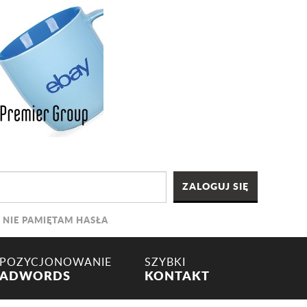
NIE PAMIĘTAM HASŁA
POZYCJONOWANIE
SZYBKI
ADWORDS
KONTAKT