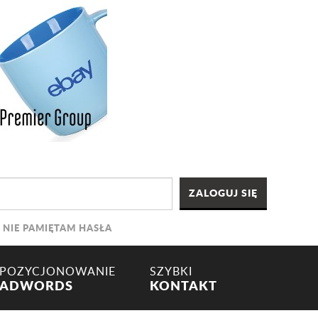
NIE PAMIĘTAM HASŁA
POZYCJONOWANIE
SZYBKI
ADWORDS
KONTAKT