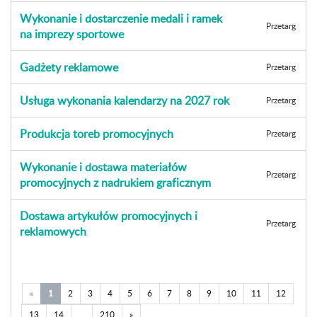
Wykonanie i dostarczenie medali i ramek
Przetarg
na imprezy sportowe
Gadżety reklamowe
Przetarg
Usługa wykonania kalendarzy na 2027 rok
Przetarg
Produkcja toreb promocyjnych
Przetarg
Wykonanie i dostawa materiałów
Przetarg
promocyjnych z nadrukiem graficznym
Dostawa artykułów promocyjnych i
Przetarg
reklamowych
«
1
2
3
4
5
6
7
8
9
10
11
12
13
14
...
210
»