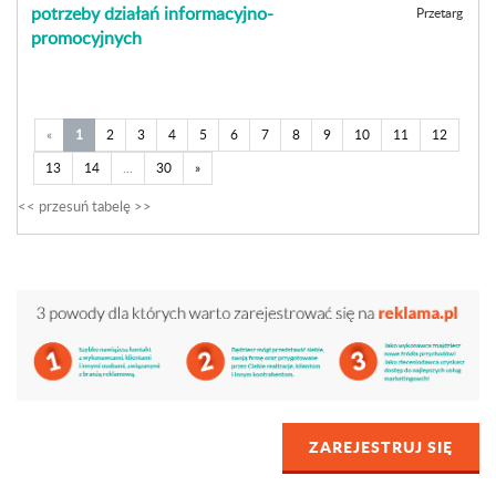
potrzeby działań informacyjno-
Przetarg
promocyjnych
«
1
2
3
4
5
6
7
8
9
10
11
12
13
14
...
30
»
ZAREJESTRUJ SIĘ