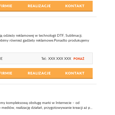
FIRMIE
REALIZACJE
KONTAKT
 odzieży reklamowej w technologii DTF, Sublimacji,
Robimy również gadżety reklamowe.Ponadto produkujemy
IE
Tel.:
XXX XXX XXX
POKAŻ
FIRMIE
REALIZACJE
KONTAKT
amy kompleksową obsługę marki w Internecie – od
mediów, realizację działań, przygotowywanie kreacji aż p...