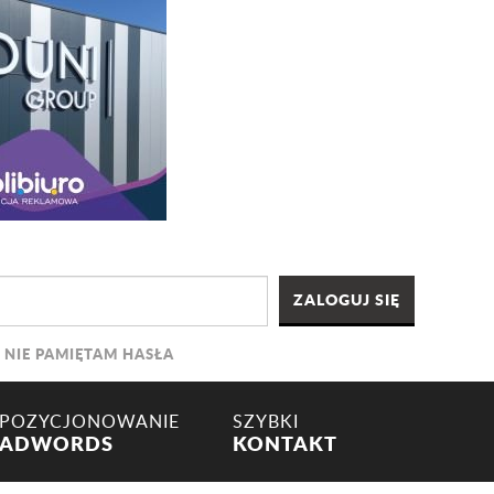
NIE PAMIĘTAM HASŁA
POZYCJONOWANIE
SZYBKI
ADWORDS
KONTAKT