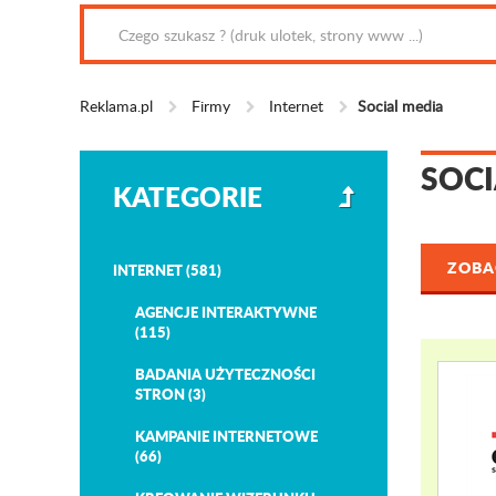
Reklama.pl
Firmy
Internet
Social media
SOCI
KATEGORIE
ZOBAC
INTERNET (581)
AGENCJE INTERAKTYWNE
(115)
BADANIA UŻYTECZNOŚCI
STRON (3)
KAMPANIE INTERNETOWE
(66)