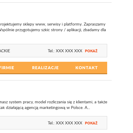
ojektujemy sklepy www, serwisy i platformy. Zapraszamy
ólnie przygotujemy szkic strony / aplikacji, zbadamy dla
CKIE
Tel.:
XXX XXX XXX
POKAŻ
FIRMIE
REALIZACJE
KONTAKT
sz system pracy, model rozliczania się z klientami, a także
tak działającą agencją marketingową w Polsce. A...
Tel.:
XXX XXX XXX
POKAŻ