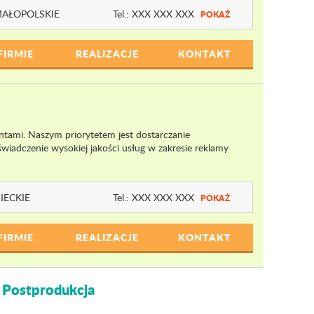
AŁOPOLSKIE
Tel.:
XXX XXX XXX
POKAŻ
FIRMIE
REALIZACJE
KONTAKT
ntami. Naszym priorytetem jest dostarczanie
iadczenie wysokiej jakości usług w zakresie reklamy
ECKIE
Tel.:
XXX XXX XXX
POKAŻ
FIRMIE
REALIZACJE
KONTAKT
 Postprodukcja