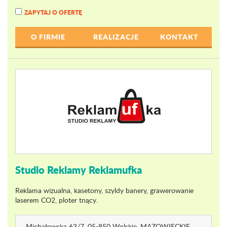
ZAPYTAJ O OFERTĘ
O FIRMIE
REALIZACJE
KONTAKT
Studio Reklamy Reklamufka
Reklama wizualna, kasetony, szyldy banery, grawerowanie
laserem CO2, ploter tnący.
Michałowska 63
/7
, 05-850 Wolskie,
MAZOWIECKIE