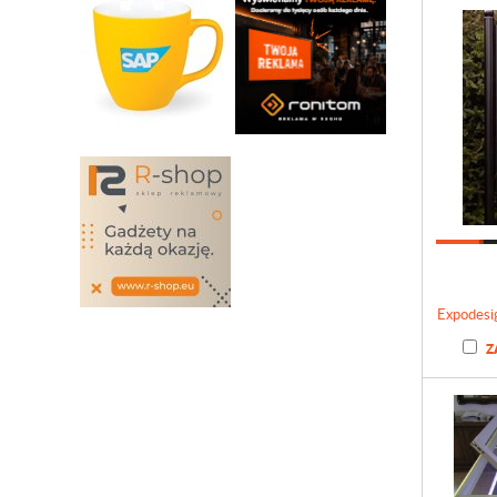
Expodesi
Z