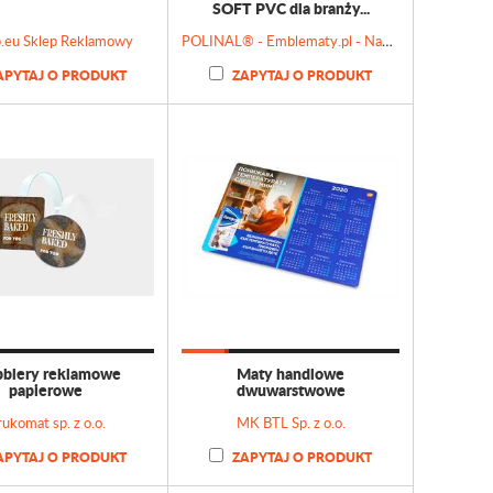
SOFT PVC dla branży...
.eu Sklep Reklamowy
POLINAL® - Emblematy.pl - Naklejki wypukłe 3D, Emblematy chromowane, Tabliczki, Etykiety
APYTAJ O PRODUKT
ZAPYTAJ O PRODUKT
blery reklamowe
Maty handlowe
papierowe
dwuwarstwowe
ukomat sp. z o.o.
MK BTL Sp. z o.o.
APYTAJ O PRODUKT
ZAPYTAJ O PRODUKT