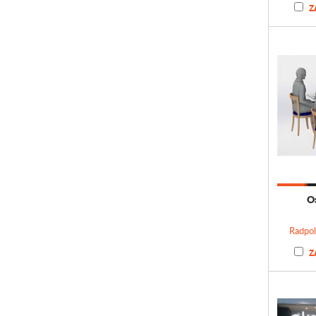
Z
O
Radpol 
Z