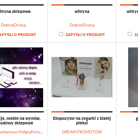
itryna sklepowa
witryna
witry
DobrzeDrukuj
DobrzeDrukuj
APYTAJ O PRODUKT
ZAPYTAJ O PRODUKT
Z
je, meble na wymiar,
Ekspozytor na zegarki z białej
g
budowy sklepowe
pleksi
Agencja Reklamowo Poligraficzna GRAFFITI
DREAM PROMOTION