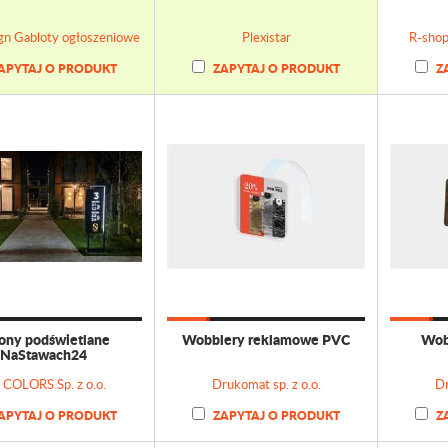
gn Gabloty ogłoszeniowe
Plexistar
R-shop
APYTAJ O PRODUKT
ZAPYTAJ O PRODUKT
Z
ony podświetlane
Wobblery reklamowe PVC
Wob
NaStawach24
COLORS Sp. z o.o.
Drukomat sp. z o.o.
Dr
APYTAJ O PRODUKT
ZAPYTAJ O PRODUKT
Z