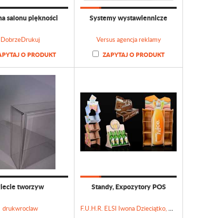
na salonu piękności
Systemy wystawiennicze
DobrzeDrukuj
Versus agencja reklamy
APYTAJ O PRODUKT
ZAPYTAJ O PRODUKT
iecie tworzyw
Standy, Expozytory POS
drukwroclaw
F.U.H.R. ELSI Iwona Dzieciątko, Sławek Dzieciątko