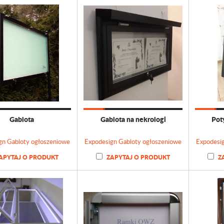
Gablota
Gablota na nekrologi
Pot
gn Gabloty ogłoszeniowe
Expodesign Gabloty ogłoszeniowe
Expodesi
APYTAJ O PRODUKT
ZAPYTAJ O PRODUKT
Z