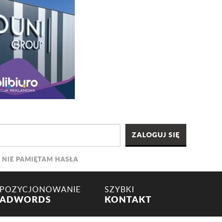
NIE PAMIĘTAM HASŁA
POZYCJONOWANIE
SZYBKI
ADWORDS
KONTAKT