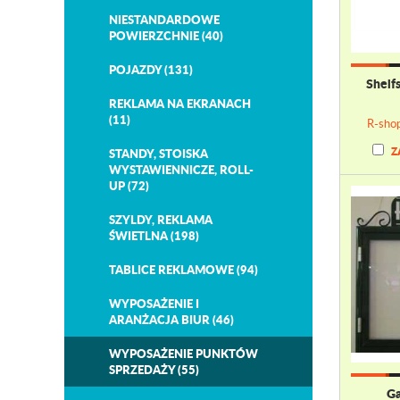
NIESTANDARDOWE
POWIERZCHNIE (40)
POJAZDY (131)
Shelf
REKLAMA NA EKRANACH
(11)
R-sho
Z
STANDY, STOISKA
WYSTAWIENNICZE, ROLL-
UP (72)
SZYLDY, REKLAMA
ŚWIETLNA (198)
TABLICE REKLAMOWE (94)
WYPOSAŻENIE I
ARANŻACJA BIUR (46)
WYPOSAŻENIE PUNKTÓW
SPRZEDAŻY (55)
Ga