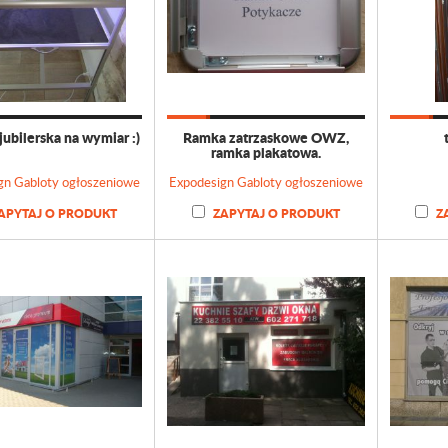
jubilerska na wymiar :)
Ramka zatrzaskowe OWZ,
ramka plakatowa.
gn Gabloty ogłoszeniowe
Expodesign Gabloty ogłoszeniowe
APYTAJ O PRODUKT
ZAPYTAJ O PRODUKT
Z