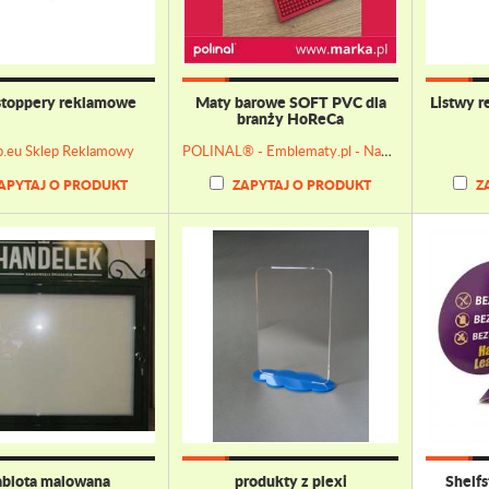
stoppery reklamowe
Maty barowe SOFT PVC dla
Listwy r
branży HoReCa
p.eu Sklep Reklamowy
POLINAL® - Emblematy.pl - Naklejki wypukłe 3D, Emblematy chromowane, Tabliczki, Etykiety
APYTAJ O PRODUKT
ZAPYTAJ O PRODUKT
Z
blota malowana
produkty z plexi
Shelf