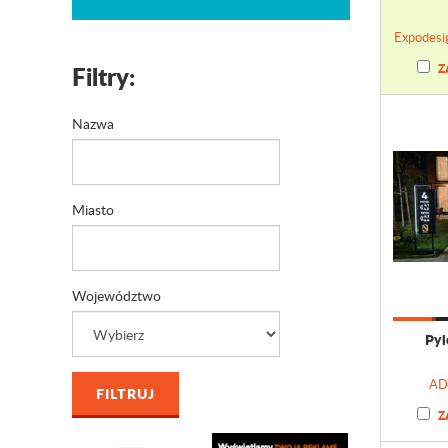
Expodesi
Filtry:
Z
Nazwa
Miasto
Województwo
Pyl
AD 
Z