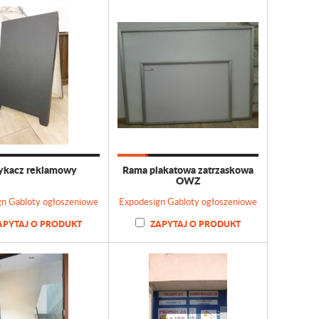
ykacz reklamowy
Rama plakatowa zatrzaskowa
OWZ
gn Gabloty ogłoszeniowe
Expodesign Gabloty ogłoszeniowe
APYTAJ O PRODUKT
ZAPYTAJ O PRODUKT