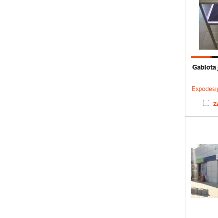
Gablota 
Expodesi
Z