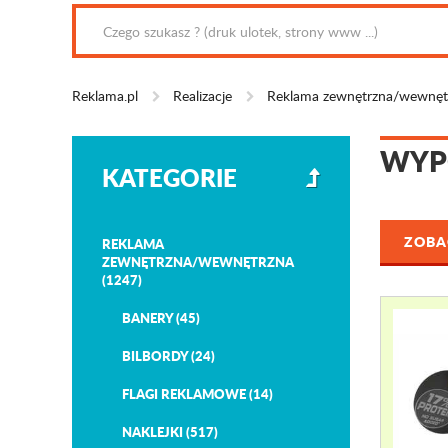
Reklama.pl
Realizacje
Reklama zewnętrzna/wewnęt
WYP
KATEGORIE
ZOBAC
REKLAMA
ZEWNĘTRZNA/WEWNĘTRZNA
(1247)
BANERY (45)
BILBORDY (24)
FLAGI REKLAMOWE (14)
NAKLEJKI (517)