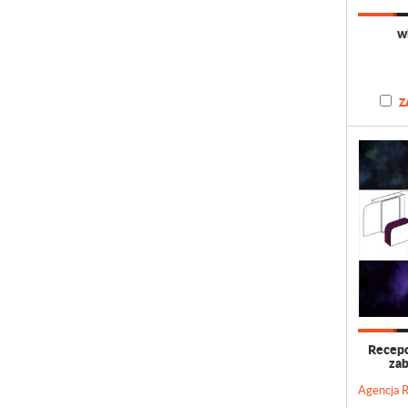
w
Z
Recepc
za