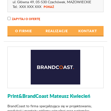
ul. Główna 49
, 05-530 Czachówek,
MAZOWIECKIE
Tel.:
XXX XXX XXX
POKAŻ
ZAPYTAJ O OFERTĘ
O FIRMIE
REALIZACJE
KONTAKT
Print&BrandCoast Mateusz Kwiecień
BrandCoast to firma specjalizująca się w projektowaniu,
produkcji i montażu reklamy wizualnej oraz systemów