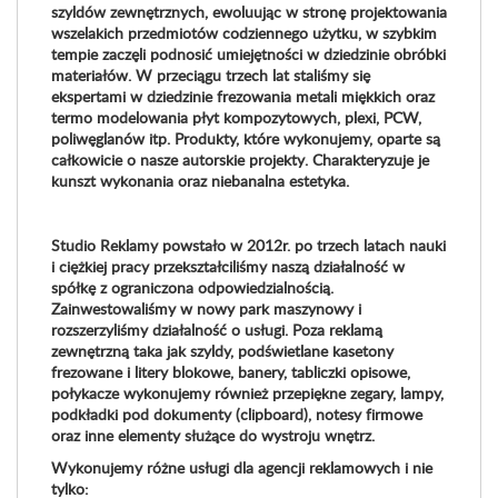
szyldów zewnętrznych, ewoluując w stronę projektowania
wszelakich przedmiotów codziennego użytku, w szybkim
tempie zaczęli podnosić umiejętności w dziedzinie obróbki
materiałów. W przeciągu trzech lat staliśmy się
ekspertami w dziedzinie frezowania metali miękkich oraz
termo modelowania płyt kompozytowych, plexi, PCW,
poliwęglanów itp. Produkty, które wykonujemy, oparte są
całkowicie o nasze autorskie projekty. Charakteryzuje je
kunszt wykonania oraz niebanalna estetyka.
Studio Reklamy powstało w 2012r. po trzech latach nauki
i ciężkiej pracy przekształciliśmy naszą działalność w
spółkę z ograniczona odpowiedzialnością.
Zainwestowaliśmy w nowy park maszynowy i
rozszerzyliśmy działalność o usługi. Poza reklamą
zewnętrzną taka jak szyldy, podświetlane kasetony
frezowane i litery blokowe, banery, tabliczki opisowe,
połykacze wykonujemy również przepiękne zegary, lampy,
podkładki pod dokumenty (clipboard), notesy firmowe
oraz inne elementy służące do wystroju wnętrz.
Wykonujemy różne usługi dla agencji reklamowych i nie
tylko: