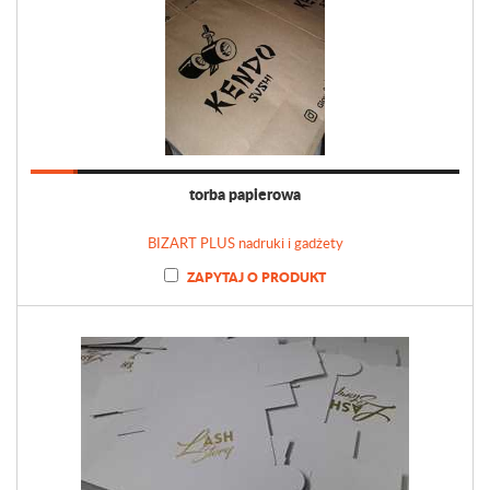
torba papierowa
BIZART PLUS nadruki i gadżety
ZAPYTAJ O PRODUKT