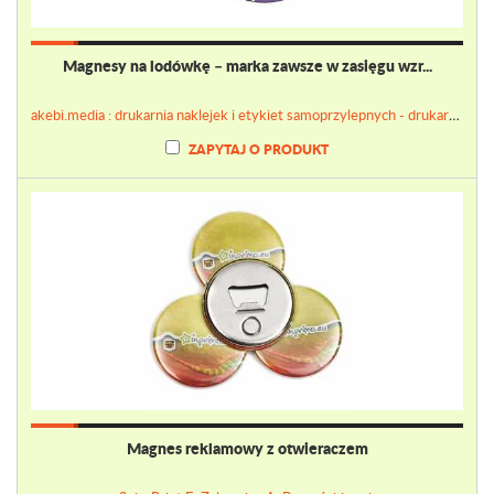
Magnesy na lodówkę – marka zawsze w zasięgu wzr...
akebi.media : drukarnia naklejek i etykiet samoprzylepnych - drukarnianaklejek.pl
ZAPYTAJ O PRODUKT
Magnes reklamowy z otwieraczem