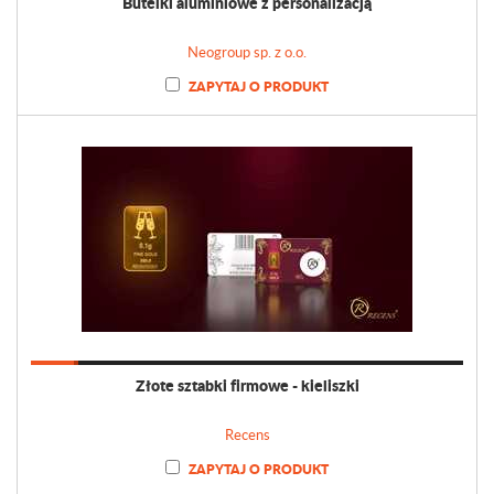
Butelki aluminiowe z personalizacją
Neogroup sp. z o.o.
ZAPYTAJ O PRODUKT
Złote sztabki firmowe - kieliszki
Recens
ZAPYTAJ O PRODUKT