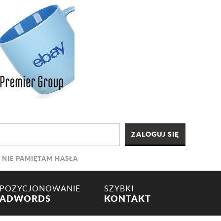
NIE PAMIĘTAM HASŁA
POZYCJONOWANIE
SZYBKI
ADWORDS
KONTAKT