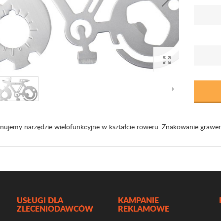
nujemy narzędzie wielofunkcyjne w kształcie roweru. Znakowanie grawe
USŁUGI DLA
KAMPANIE
ZLECENIODAWCÓW
REKLAMOWE