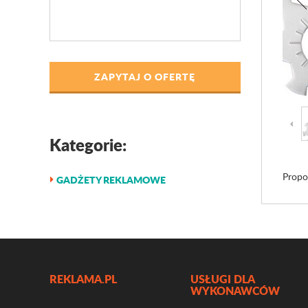
ZAPYTAJ O OFERTĘ
Kategorie:
Propo
GADŻETY REKLAMOWE
REKLAMA.PL
USŁUGI DLA
WYKONAWCÓW