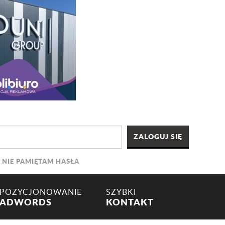
NIE PAMIĘTAM HASŁA
POZYCJONOWANIE
SZYBKI
ADWORDS
KONTAKT