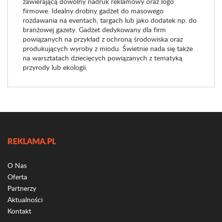
zawierającą dowolny nadruk reklamowy oraz logo
firmowe. Idealny drobny gadżet do masowego
rozdawania na eventach, targach lub jako dodatek np. do
branżowej gazety. Gadżet dedykowany dla firm
powiązanych na przykład z ochroną środowiska oraz
produkujących wyroby z miodu. Świetnie nada się także
na warsztatach dziecięcych powiązanych z tematyką
przyrody lub ekologii.
REKLAMA.PL
O Nas
Oferta
Partnerzy
Aktualności
Kontakt