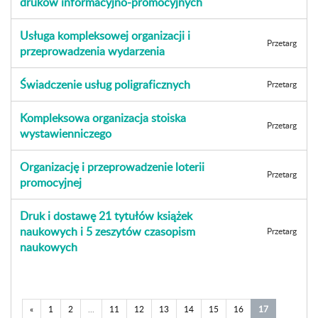
druków informacyjno-promocyjnych
Usługa kompleksowej organizacji i
Przetarg
przeprowadzenia wydarzenia
Świadczenie usług poligraficznych
Przetarg
Kompleksowa organizacja stoiska
Przetarg
wystawienniczego
Organizację i przeprowadzenie loterii
Przetarg
promocyjnej
Druk i dostawę 21 tytułów książek
naukowych i 5 zeszytów czasopism
Przetarg
naukowych
«
1
2
...
11
12
13
14
15
16
17