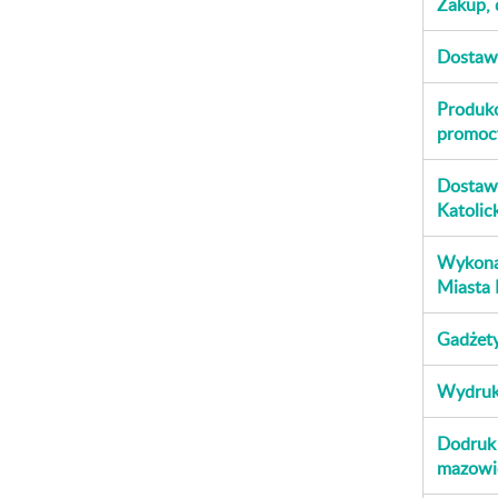
Zakup, 
Dostaw
Produkc
promoc
Dostawa
Katolic
Wykonan
Miasta 
Gadżety
Wydruk 
Dodruk 
mazowi