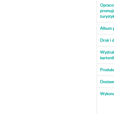
Opracow
promują
turysty
Album 
Druk i 
Wydruk 
kartoni
Produk
Dostawa
Wykonan