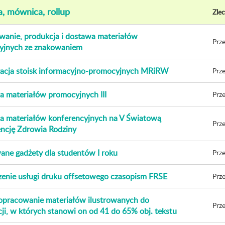
a, mównica, rollup
Zlec
anie, produkcja i dostawa materiałów
Prze
yjnych ze znakowaniem
acja stoisk informacyjno-promocyjnych MRiRW
Prze
 materiałów promocyjnych III
Prze
 materiałów konferencyjnych na V Światową
Prze
ncję Zdrowia Rodziny
ne gadżety dla studentów I roku
Prze
enie usługi druku offsetowego czasopism FRSE
Prze
 opracowanie materiałów ilustrowanych do
Prze
cji, w których stanowi on od 41 do 65% obj. tekstu