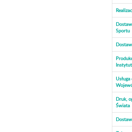
Realiza
Dostawa
Sportu
Dostaw
Produkc
Instytu
Usługa 
Wojewó
Druk, op
Świata
Dostawa