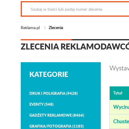
Reklama.pl
Zlecenia
ZLECENIA REKLAMODAW
Wystaw
KATEGORIE
Tytuł
DRUK I POLIGRAFIA (9428)
EVENTY (548)
Wycinan
GADŻETY REKLAMOWE (8466)
Chuste
GRAFIKA/FOTOGRAFIA (1185)