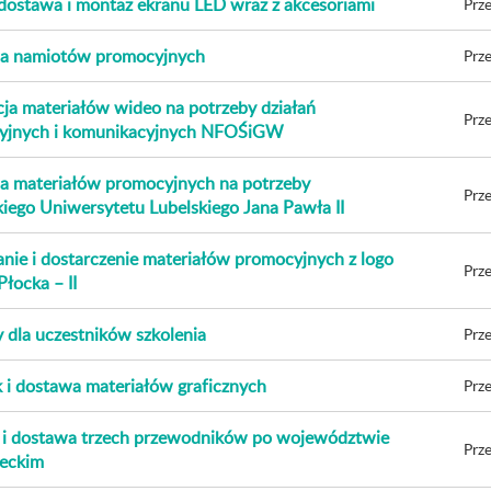
dostawa i montaż ekranu LED wraz z akcesoriami
Prze
a namiotów promocyjnych
Prze
ja materiałów wideo na potrzeby działań
Prze
yjnych i komunikacyjnych NFOŚiGW
 materiałów promocyjnych na potrzeby
Prze
kiego Uniwersytetu Lubelskiego Jana Pawła II
ie i dostarczenie materiałów promocyjnych z logo
Prze
Płocka – II
 dla uczestników szkolenia
Prze
i dostawa materiałów graficznych
Prze
i dostawa trzech przewodników po województwie
Prze
eckim