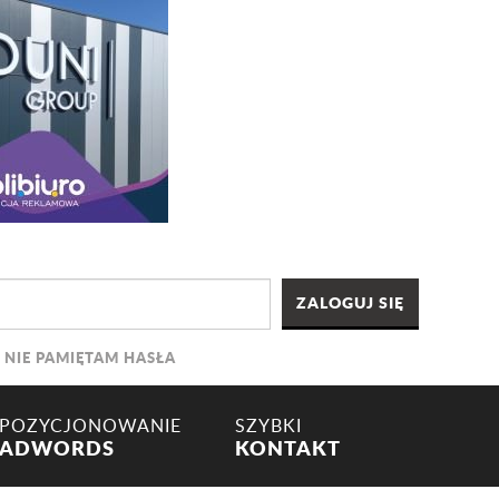
NIE PAMIĘTAM HASŁA
POZYCJONOWANIE
SZYBKI
ADWORDS
KONTAKT