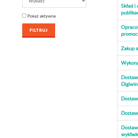
Skład i
publika
Pokaż aktywne
Opracow
promoc
Zakup 
Wykonan
Dostawa
Digiwin
Dostaw
Dostawa
Dostawa
wykład