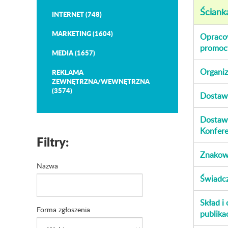
Ściank
INTERNET (748)
MARKETING (1604)
Opracow
promoc
MEDIA (1657)
Organiz
REKLAMA
ZEWNĘTRZNA/WEWNĘTRZNA
(3574)
Dostawa
Dostawa
Konfere
Filtry:
Znakowa
Nazwa
Świadcz
Skład i
Forma zgłoszenia
publika