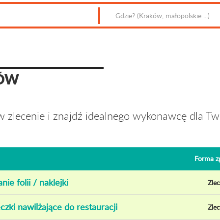
CÓW
 zlecenie i znajdź idealnego wykonawcę dla Two
Forma zg
ie folii / naklejki
Zlec
czki nawilżające do restauracji
Zlec