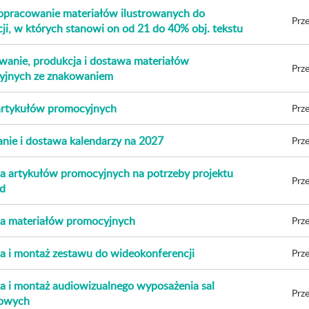
 opracowanie materiałów ilustrowanych do
Prze
cji, w których stanowi on od 21 do 40% obj. tekstu
anie, produkcja i dostawa materiałów
Prze
yjnych ze znakowaniem
artykułów promocyjnych
Prze
ie i dostawa kalendarzy na 2027
Prze
 artykułów promocyjnych na potrzeby projektu
Prze
d
a materiałów promocyjnych
Prze
 i montaż zestawu do wideokonferencji
Prze
 i montaż audiowizualnego wyposażenia sal
Prze
owych