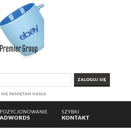
NIE PAMIĘTAM HASŁA
POZYCJONOWANIE
SZYBKI
ADWORDS
KONTAKT