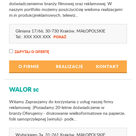
doświadczeniemw branży filmowej oraz reklamowej. W
naszym portfolio możemy poszczycićsię wieloma realizacjami
m.in produkcjireklamowych, telewiz...
Gliniana 17
/66
, 30-730 Kraków,
MAŁOPOLSKIE
Tel.:
XXX XXX XXX
POKAŻ
ZAPYTAJ O OFERTĘ
O FIRMIE
REALIZACJE
KONTAKT
WALOR sc
Witamy Zapraszamy do korzystania z usług naszej firmy
reklamowej :)Posiadamy 20-letnie doświadczenie w
branży.Oferujemy:- drukowanie wielkoformatowe na papierze,
folii samoprzylepnej (winylu)- podk...
Wybickiego 3a
, 31-261 Kraków,
MAŁOPOLSKIE