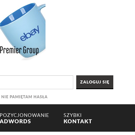
NIE PAMIĘTAM HASŁA
POZYCJONOWANIE
SZYBKI
ADWORDS
KONTAKT