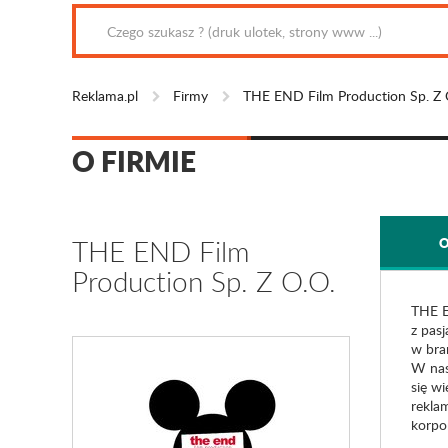
Reklama.pl
Firmy
THE END Film Production Sp. Z 
O FIRMIE
THE END Film
O
Production Sp. Z O.O.
THE E
z pas
w bra
W nas
się wi
rekla
korpo