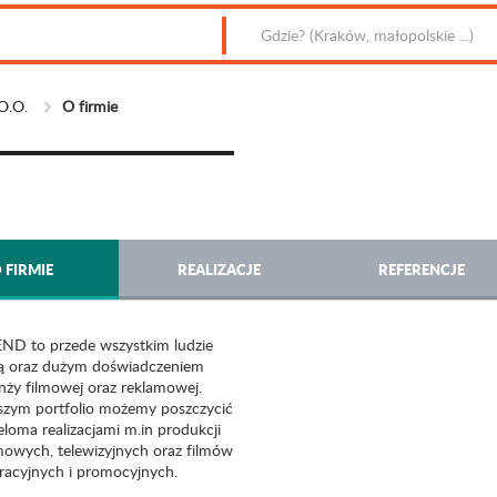
O.O.
O firmie
 FIRMIE
REALIZACJE
REFERENCJE
ND to przede wszystkim ludzie
ją oraz dużym doświadczeniem
nży filmowej oraz reklamowej.
zym portfolio możemy poszczycić
eloma realizacjami m.in produkcji
mowych, telewizyjnych oraz filmów
racyjnych i promocyjnych.