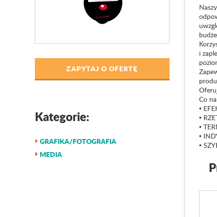
Naszym
odpow
uwzglę
budże
Korzy
i zap
pozio
ZAPYTAJ O OFERTĘ
Zapew
produk
Oferu
Co na
• EF
Kategorie:
• RZ
• TE
• IN
GRAFIKA/FOTOGRAFIA
• SZY
MEDIA
P