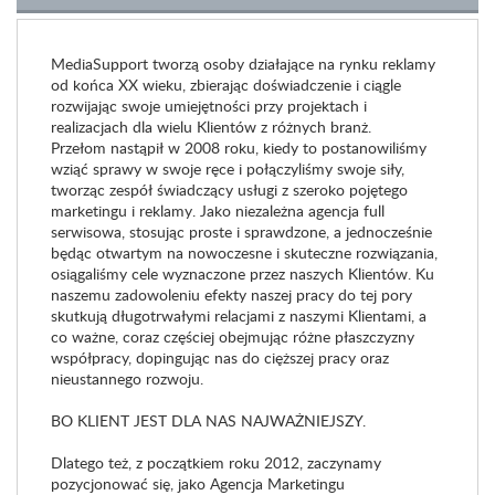
MediaSupport tworzą osoby działające na rynku reklamy
od końca XX wieku, zbierając doświadczenie i ciągle
rozwijając swoje umiejętności przy projektach i
realizacjach dla wielu Klientów z różnych branż.
Przełom nastąpił w 2008 roku, kiedy to postanowiliśmy
wziąć sprawy w swoje ręce i połączyliśmy swoje siły,
tworząc zespół świadczący usługi z szeroko pojętego
marketingu i reklamy. Jako niezależna agencja full
serwisowa, stosując proste i sprawdzone, a jednocześnie
będąc otwartym na nowoczesne i skuteczne rozwiązania,
osiągaliśmy cele wyznaczone przez naszych Klientów. Ku
naszemu zadowoleniu efekty naszej pracy do tej pory
skutkują długotrwałymi relacjami z naszymi Klientami, a
co ważne, coraz częściej obejmując różne płaszczyzny
współpracy, dopingując nas do cięższej pracy oraz
nieustannego rozwoju.
BO KLIENT JEST DLA NAS NAJWAŻNIEJSZY.
Dlatego też, z początkiem roku 2012, zaczynamy
pozycjonować się, jako Agencja Marketingu