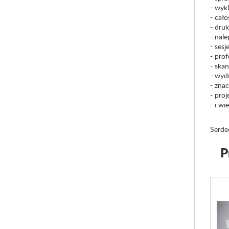
- wyk
- cał
- dru
- nal
- ses
- pro
- ska
- wyd
- znac
- proj
- i wi
Serde
P