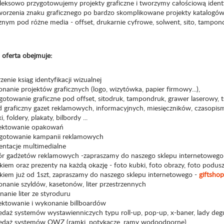
eksowo przygotowujemy projekty graficzne i tworzymy całościową identy
worzenia znaku graficznego po bardzo skomplikowane projekty katalogów
znym pod różne media - offset, drukarnie cyfrowe, solwent, sito, tampondru
 oferta obejmuje:
zenie ksiąg identyfikacji wizualnej
nanie projektów graficznych (logo, wizytówka, papier firmowy...),
gotowanie graficzne pod offset, sitodruk, tampondruk, grawer laserowy, t
d graficzny gazet reklamowych, informacyjnych, miesięczników, czasopism 
i, foldery, plakaty, bilbordy ...
jektowanie opakowań
ygotowanie kampanii reklamowych
zentacje multimedialne
ór gadżetów reklamowych -zapraszamy do naszego sklepu internetoweg
iem oraz prezenty na każdą okazję - foto kubki, foto obrazy, foto poduszki
kiem już od 1szt, zapraszamy do naszego sklepu internetowego -
giftshop
onanie szyldów, kasetonów, liter przestrzennych
nanie liter ze styroduru
jektowanie i wykonanie billboardów
edaż systemów wystawienniczych typu roll-up, pop-up, x-baner, lady degus
zedaż systemów OWZ (ramki, potykacze, ramy wodoodporne)