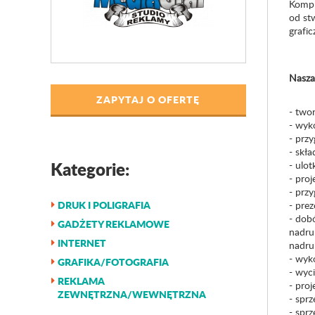
Kompl
od st
grafic
Nasza
ZAPYTAJ O OFERTĘ
- twor
- wyko
- przy
- skła
Kategorie:
- ulotk
- pro
- prz
DRUK I POLIGRAFIA
- pre
- dob
GADŻETY REKLAMOWE
nadruk
INTERNET
nadru
- wyk
GRAFIKA/FOTOGRAFIA
- wyci
REKLAMA
- pro
ZEWNĘTRZNA/WEWNĘTRZNA
- sprz
- spr