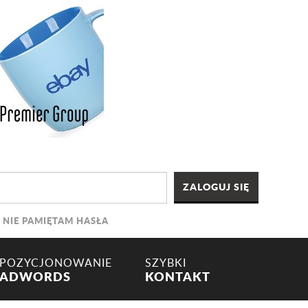
NIE PAMIĘTAM HASŁA
POZYCJONOWANIE
SZYBKI
ADWORDS
KONTAKT