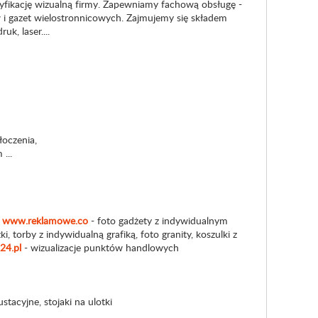
fikację wizualną firmy. Zapewniamy fachową obsługę -
 i gazet wielostronnicowych. Zajmujemy się składem
k, laser....
łoczenia,
...
o
www.reklamowe.co
- foto gadżety z indywidualnym
, torby z indywidualną grafiką, foto granity, koszulki z
24.pl
- wizualizacje punktów handlowych
tacyjne, stojaki na ulotki