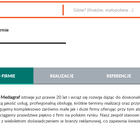
irmie
 FIRMIE
REALIZACJE
REFERENCJE
a
Mediagraf
istnieje już prawie 20 lat i wciąż się rozwija dążąc do doskon
 jakość usług, profesjonalną obsługę, krótkie terminy realizacji oraz prz
gujemy kompleksowo zarówno małe jak i duże firmy oferując przy tym atr
ciągamy prawdziwe piękno z firm na polskim rynku. Nasz zespół stanowi
 z wieloletnim doświadczeniem w branży reklamowej, co zapewnia świeże 