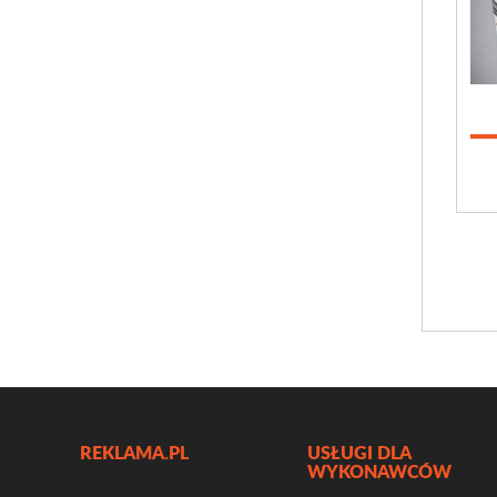
REKLAMA.PL
USŁUGI DLA
WYKONAWCÓW