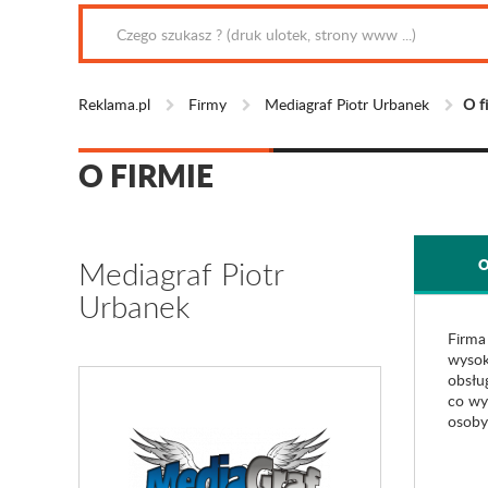
Reklama.pl
Firmy
Mediagraf Piotr Urbanek
O f
O FIRMIE
Mediagraf Piotr
O
Urbanek
Firm
wysoką
obsłu
co wy
osoby