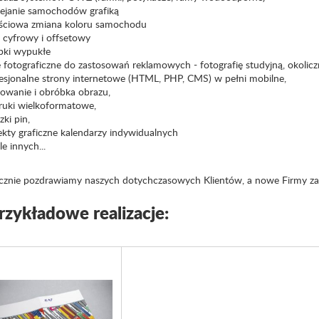
lejanie samochodów grafiką
ościowa zmiana koloru samochodu
k cyfrowy i offsetowy
epki wypukłe
je fotograficzne do zastosowań reklamowych - fotografię studyjną, okolic
fesjonalne strony internetowe (HTML, PHP, CMS) w pełni mobilne,
nowanie i obróbka obrazu,
ruki wielkoformatowe,
zki pin,
ekty graficzne kalendarzy indywidualnych
ele innych...
cznie pozdrawiamy naszych dotychczasowych Klientów, a nowe Firmy za
rzykładowe realizacje: