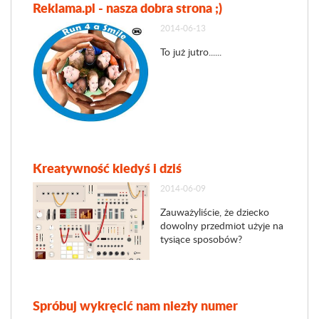
Reklama.pl - nasza dobra strona ;)
2014-06-13
To już jutro......
Kreatywność kiedyś i dziś
2014-06-09
Zauważyliście, że dziecko
dowolny przedmiot użyje na
tysiące sposobów?
Spróbuj wykręcić nam niezły numer