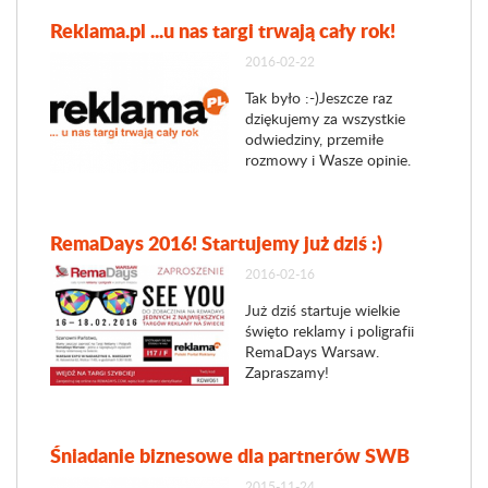
Reklama.pl ...u nas targi trwają cały rok!
2016-02-22
Tak było :-)Jeszcze raz
dziękujemy za wszystkie
odwiedziny, przemiłe
rozmowy i Wasze opinie.
RemaDays 2016! Startujemy już dziś :)
2016-02-16
Już dziś startuje wielkie
święto reklamy i poligrafii
RemaDays Warsaw.
Zapraszamy!
Śniadanie biznesowe dla partnerów SWB
2015-11-24