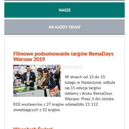
NASZE
NA KAŻDY TEMAT
Filmowe podsumowanie targów RemaDays
Warsaw 2019
2019-03-11
W dniach od 13 do 15
lutego w Nadarzynie, odbyła
się 15 edycja targów
reklamy i druku RemaDays
Warsaw. Przez 3 dni stoiska
810 wystawców z 27 krajów odwiedziło 21 112
zwiedzających z 52 krajów.