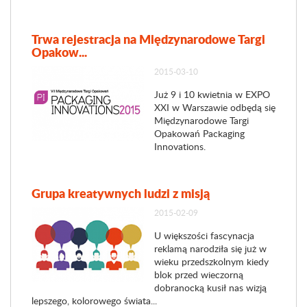
Trwa rejestracja na Międzynarodowe Targi
Opakow...
2015-03-10
Już 9 i 10 kwietnia w EXPO
XXI w Warszawie odbędą się
Międzynarodowe Targi
Opakowań Packaging
Innovations.
Grupa kreatywnych ludzi z misją
2015-02-09
U większości fascynacja
reklamą narodziła się już w
wieku przedszkolnym kiedy
blok przed wieczorną
dobranocką kusił nas wizją
lepszego, kolorowego świata...