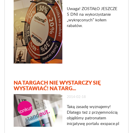
Uwaga! ZOSTAŁO JESZCZE
5 DNI na wykorzystanie
„wykręconych” kołem
rabatów.
NA TARGACH NIE WYSTARCZY SIĘ
WYSTAWIAĆ! NA TARG...
2014-02-18
Taką zasadę wyznajemy!
Dlatego też z przyjemnością
objęliśmy patronatem
inicjatywę portalu exspace.pl