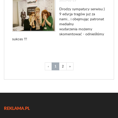
2013-02-13
Drodzy sympatycy serwisu:)
9 edycja tragów już za
nami... i obejmując patronat
medialny
wydarzenia możemy
skomentować - odnieśliśmy
sukces !!!
«
1
2
»
REKLAMA.PL