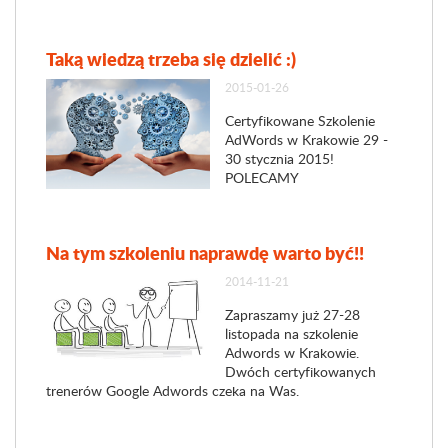
Taką wiedzą trzeba się dzielić :)
2015-01-26
Certyfikowane Szkolenie
AdWords w Krakowie 29 -
30 stycznia 2015!
POLECAMY
Na tym szkoleniu naprawdę warto być!!
2014-11-21
Zapraszamy już 27-28
listopada na szkolenie
Adwords w Krakowie.
Dwóch certyfikowanych
trenerów Google Adwords czeka na Was.