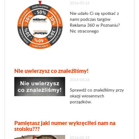
2014-05-14
Nie udało Ci się spotkać z
nami podczas targów
Reklama 360 w Poznaniu?
Nic straconego
Nie uwierzysz co znaleźliśmy!
2014-04-24
Sprawdź co znaleźliśmy przy
okazji wiosennych
porządków.
Pamiętasz jaki numer wykręciłeś nam na
stoisku???
2014-02-19