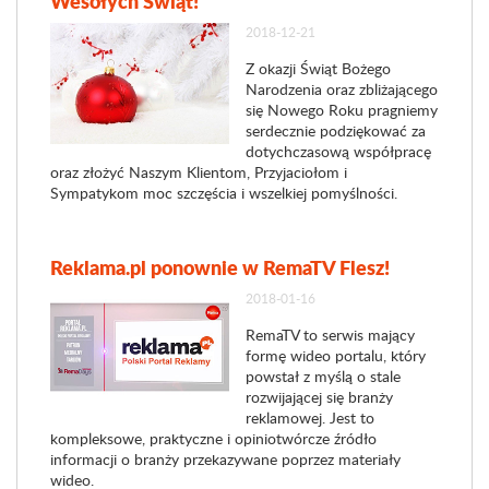
Wesołych Świąt!
2018-12-21
Z okazji Świąt Bożego
Narodzenia oraz zbliżającego
się Nowego Roku pragniemy
serdecznie podziękować za
dotychczasową współpracę
oraz złożyć Naszym Klientom, Przyjaciołom i
Sympatykom moc szczęścia i wszelkiej pomyślności.
Reklama.pl ponownie w RemaTV Flesz!
2018-01-16
RemaTV to serwis mający
formę wideo portalu, który
powstał z myślą o stale
rozwijającej się branży
reklamowej. Jest to
kompleksowe, praktyczne i opiniotwórcze źródło
informacji o branży przekazywane poprzez materiały
wideo.