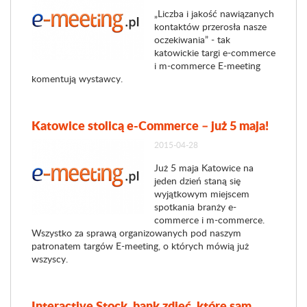
„Liczba i jakość nawiązanych
kontaktów przerosła nasze
oczekiwania” - tak
katowickie targi e-commerce
i m-commerce E-meeting
komentują wystawcy.
Katowice stolicą e-Commerce – już 5 maja!
2015-04-28
Już 5 maja Katowice na
jeden dzień staną się
wyjątkowym miejscem
spotkania branży e-
commerce i m-commerce.
Wszystko za sprawą organizowanych pod naszym
patronatem targów E-meeting, o których mówią już
wszyscy.
Interactive Stock, bank zdjęć, które sam