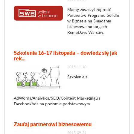
Mamy zaszczyt zaprosić
Partnerów Programu Solidni
w Biznesie na Śniadanie
biznesowe na targach
RemaDays Warsaw.
Szkolenia 16-17 listopada – dowiedz się jak
rek...
2015-11-10
Szkolenie z
AdWords/Analytics/SEO/Content Marketingu i
FacebookAds na poziomie podstawowym.
Zaufaj partnerowi biznesowemu
2015-09-21