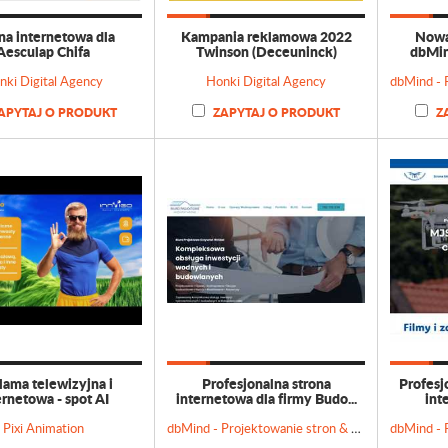
na internetowa dla
Kampania reklamowa 2022
Nowa 
Aesculap Chifa
Twinson (Deceuninck)
dbMind
nki Digital Agency
Honki Digital Agency
APYTAJ O PRODUKT
ZAPYTAJ O PRODUKT
Z
lama telewizyjna i
Profesjonalna strona
Profesj
ernetowa - spot AI
internetowa dla firmy Budo...
int
Pixi Animation
dbMind - Projektowanie stron & Doradztwo marketingowe