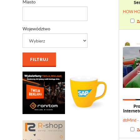
Miasto
Se
Z
Województwo
Pro
internet
Z