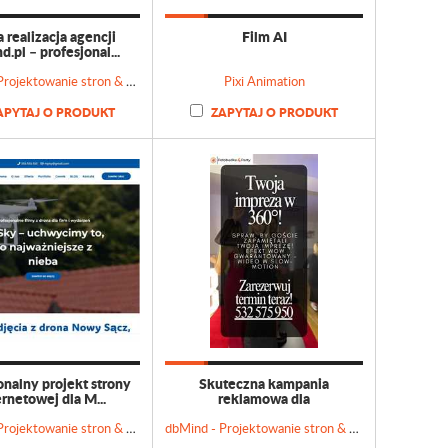
realizacja agencji
Film AI
.pl – profesjonal...
dbMind - Projektowanie stron & Doradztwo marketingowe
Pixi Animation
APYTAJ O PRODUKT
ZAPYTAJ O PRODUKT
onalny projekt strony
Skuteczna kampania
ernetowej dla M...
reklamowa dla
Fotobudka4part...
dbMind - Projektowanie stron & Doradztwo marketingowe
dbMind - Projektowanie stron & Doradztwo marketingowe