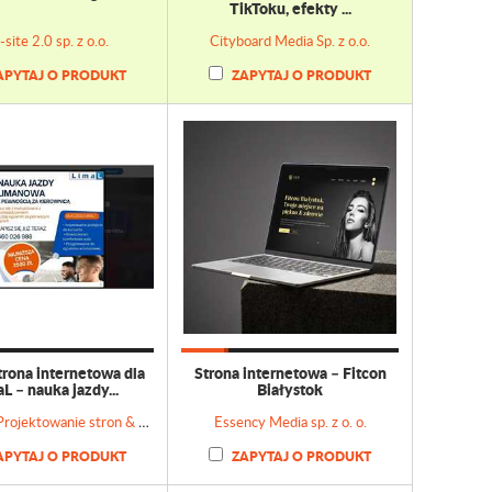
TikToku, efekty ...
site 2.0 sp. z o.o.
Cityboard Media Sp. z o.o.
APYTAJ O PRODUKT
ZAPYTAJ O PRODUKT
rona internetowa dla
Strona internetowa – Fitcon
L – nauka jazdy...
Białystok
dbMind - Projektowanie stron & Doradztwo marketingowe
Essency Media sp. z o. o.
APYTAJ O PRODUKT
ZAPYTAJ O PRODUKT