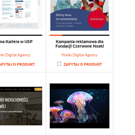
ona Kariera w USP
Kampania reklamowa dla
Fundacji Czerwone Noski
ki Digital Agency
Honki Digital Agency
APYTAJ O PRODUKT
ZAPYTAJ O PRODUKT