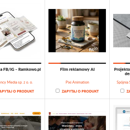
a FB/IG – Ramkowo.pl
Film reklamowy AI
Projekto
des
ncy Media sp. z o. o.
Pixi Animation
Spójnia
APYTAJ O PRODUKT
ZAPYTAJ O PRODUKT
Z