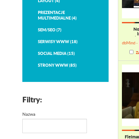
LAYOUT (4)
PREZENTACJE
MULTIMEDIALNE (4)
No
SEM/SEO (7)
Ż
SERWISY WWW (18)
Z
SOCIAL MEDIA (15)
STRONY WWW (85)
Filtry:
Nazwa
Fielma