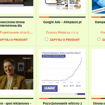
woczesna strona
Google Ads – Allepasze.pl
Kampan
internetowa dla
elaskoBodyWork
dbMind - Projektowanie stron & Doradztwo marketingowe
Essency Media sp. z o. o.
Hon
APYTAJ O PRODUKT
ZAPYTAJ O PRODUKT
Z
nn - spot reklamowy -
Pozycjonowanie witryny z
Strona 