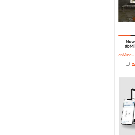
Nowa
dbMin
Z