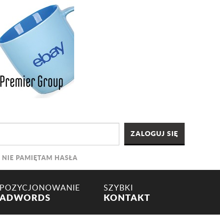
NIE PAMIĘTAM HASŁA
POZYCJONOWANIE
SZYBKI
ADWORDS
KONTAKT