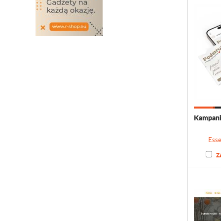
Kampani
Esse
Z