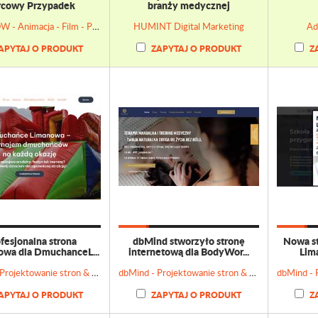
rcowy Przypadek
branży medycznej
HOW HOW - Animacja - Film - Postprodukcja
HUMINT Digital Marketing
Ad-
APYTAJ O PRODUKT
ZAPYTAJ O PRODUKT
Z
fesjonalna strona
dbMind stworzyło stronę
Nowa st
owa dla DmuchanceL...
internetową dla BodyWor...
Lima
dbMind - Projektowanie stron & Doradztwo marketingowe
dbMind - Projektowanie stron & Doradztwo marketingowe
APYTAJ O PRODUKT
ZAPYTAJ O PRODUKT
Z