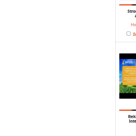
Stro
Ho
Z
Rek
int