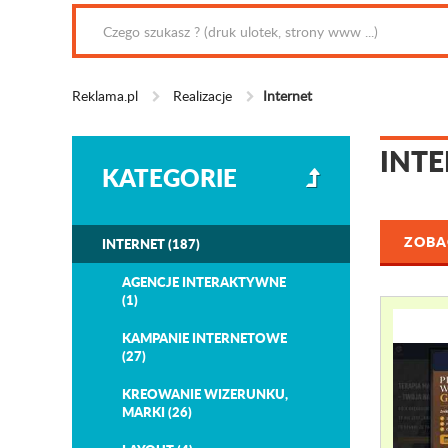
Reklama.pl
Realizacje
Internet
INTE
KATEGORIE
ZOBAC
INTERNET (187)
AGENCJE INTERAKTYWNE
(1)
KAMPANIE INTERNETOWE
(27)
KREOWANIE WIZERUNKU,
MARKI (26)