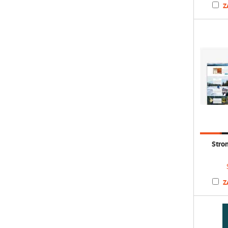
Z
Stro
Z