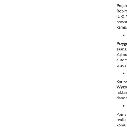
Proje
Robim
(UX).
powst
kampa
Przyg
zaang
Zajmu
automa
wizual
Korzy
Wykor
rekla
dane z
Poma
reali
komun