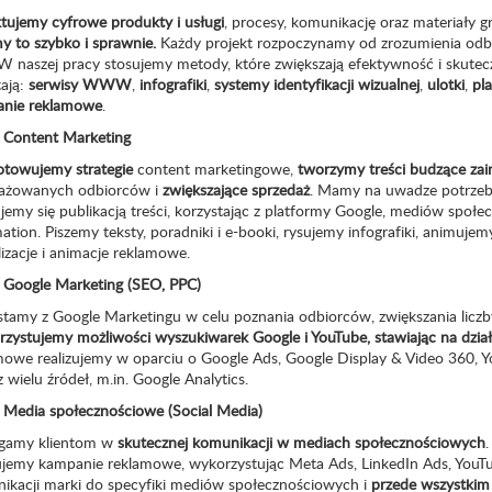
ktujemy cyfrowe produkty i usługi
, procesy, komunikację oraz materiały g
y to szybko i sprawnie.
Każdy projekt rozpoczynamy od zrozumienia odbi
 W naszej pracy stosujemy metody, które zwiększają efektywność i skute
ają:
serwisy WWW
,
infografiki
,
systemy identyfikacji wizualnej
,
ulotki
,
pl
nie reklamowe
.
Content Marketing
otowujemy strategie
content marketingowe,
tworzymy treści budzące zai
ażowanych odbiorców i
zwiększające sprzedaż
. Mamy na uwadze potrzeby
jemy się publikacją treści, korzystając z platformy Google, mediów społe
tion. Piszemy teksty, poradniki i e-booki, rysujemy infografiki, animuj
izacje i animacje reklamowe.
Google Marketing (SEO, PPC)
stamy z Google Marketingu w celu poznania odbiorców, zwiększania liczb
zystujemy możliwości wyszukiwarek Google i YouTube, stawiając na działa
mowe realizujemy w oparciu o Google Ads, Google Display & Video 360, Yo
 wielu źródeł, m.in. Google Analytics.
Media społecznościowe (Social Media)
gamy klientom w
skutecznej komunikacji w mediach społecznościowych
.
zujemy kampanie reklamowe, wykorzystując Meta Ads, LinkedIn Ads, YouT
ikacji marki do specyfiki mediów społecznościowych i
przede wszystkim