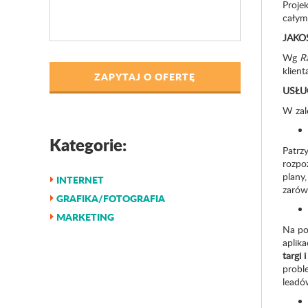
Proje
całym
JAKO
Wg
R
klien
ZAPYTAJ O OFERTĘ
USŁU
W zal
Kategorie:
Patrz
rozpoz
plany,
INTERNET
zarówn
GRAFIKA/FOTOGRAFIA
MARKETING
Na po
aplika
targi 
prob
leadów