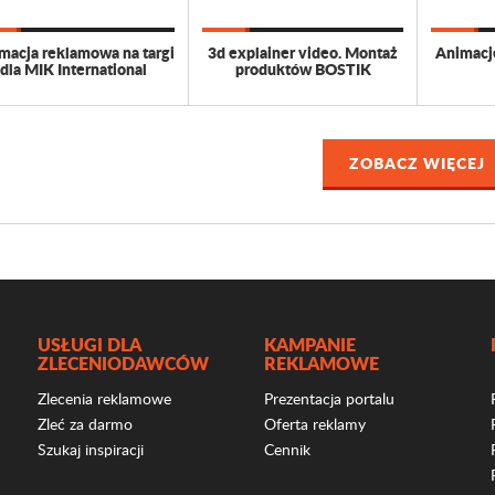
macja reklamowa na targi
3d explainer video. Montaż
Animacj
dla MIK International
produktów BOSTIK
ZOBACZ WIĘCEJ
USŁUGI DLA
KAMPANIE
ZLECENIODAWCÓW
REKLAMOWE
Zlecenia reklamowe
Prezentacja portalu
Zleć za darmo
Oferta reklamy
Szukaj inspiracji
Cennik