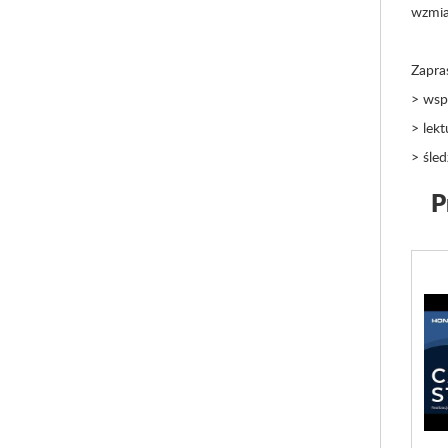
wzmian
Zapra
> wsp
> lekt
> śle
P