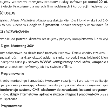
ktujemy, wdrażamy, rozwijamy produkty i usługi cyfrowe już
ponad 20 lat
 świecie. Pracujemy dla małych firm rodzinnych i korporacji międzynar
ŚĆ USŁUG
aportu Media Marketing Polska
satysfakcja klientów Honki w skali od 1-5 
ta to 5/5. Ocena w Google to
5 gwiazdek
. Zobacz szczegóły w zakładce
Re
GI i ROZWIĄZANIA
eżności od potrzeb klientów realizujemy projekty kompleksowo lub w wy
Digital Marketing 360°
ymy całościowo na działalność naszych klientów. Dzięki wiedzy z zakre
nawalność marki, zwiększać udział w rynku, sprzedaż oraz lojalność klient
 narzędzia takie jak
serwisy WWW
,
konfiguratory produktów
,
kampanie 
o w przestrzeni cyfrowej, jak i w świecie offline.
Programowanie
trzeby marketingu i sprzedaży tworzymy, rozwijamy i wdrażamy aplikacj
cje i procesy, pomagając obniżyć koszty, pozyskiwać dane i zwiększać spr
i konferencje
,
systemy CMS
,
platformy do zarządzania leadami
,
programy 
lemów,
sklepy internetowe
,
aplikacje służące integracji pracowników
oraz
 i sprzedaż.
Projektowanie