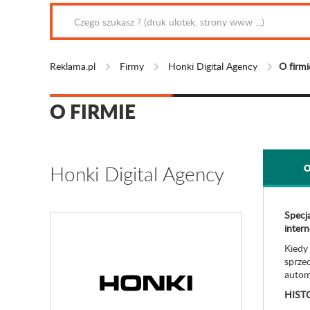
Reklama.pl
Firmy
Honki Digital Agency
O firmi
O FIRMIE
Honki Digital Agency
O
Specja
inter
Kiedy
sprzed
automa
HISTO