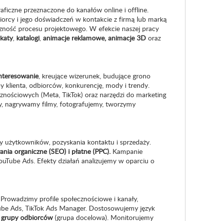
raficzne przeznaczone do kanałów online i offline.
orcy i jego doświadczeń w kontakcie z firmą lub marką
czność procesu projektowego. W efekcie naszej pracy
akaty
,
katalogi
,
animacje reklamowe, animacje 3D
oraz
nteresowanie
, kreujące wizerunek, budujące grono
 klienta, odbiorców, konkurencję, mody i trendy.
cznościowych (Meta, TikTok) oraz narzędzi do marketing
emy, nagrywamy filmy, fotografujemy, tworzymy
y użytkowników, pozyskania kontaktu i sprzedaży.
nia organiczne (SEO) i płatne (PPC).
Kampanie
uTube Ads. Efekty działań analizujemy w oparciu o
 Prowadzimy profile społecznościowe i kanały,
ube Ads, TikTok Ads Manager. Dostosowujemy język
 grupy odbiorców
(grupa docelowa). Monitorujemy