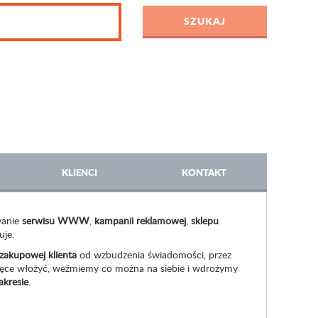
KLIENCI
KONTAKT
wanie
serwisu WWW
,
kampanii reklamowej
,
sklepu
uje.
 zakupowej klienta
od wzbudzenia świadomości, przez
co ręce włożyć, weźmiemy co można na siebie i wdrożymy
kresie
.