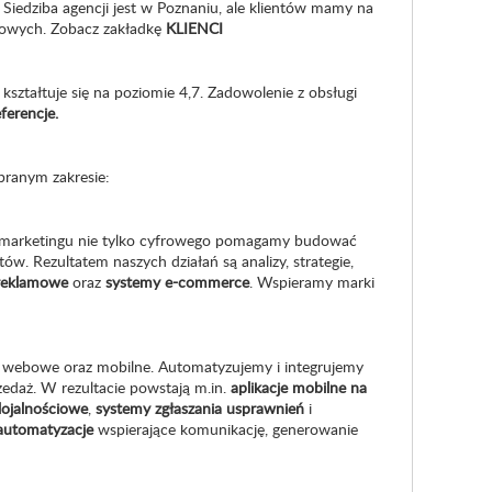
.
Siedziba agencji jest w Poznaniu, ale klientów mamy na
odowych. Zobacz zakładkę
KLIENCI
kształtuje się na poziomie 4,7. Zadowolenie z obsługi
ferencje.
branym zakresie:
su marketingu nie tylko cyfrowego pomagamy budować
ów. Rezultatem naszych działań są analizy, strategie,
reklamowe
oraz
systemy e-commerce
. Wspieramy marki
e webowe oraz mobilne. Automatyzujemy i integrujemy
zedaż. W rezultacie powstają m.in.
aplikacje mobilne na
lojalnościowe
,
systemy zgłaszania usprawnień
i
automatyzacje
wspierające komunikację, generowanie