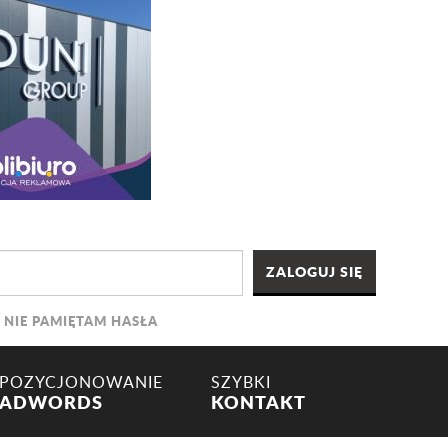
NIE PAMIĘTAM HASŁA
POZYCJONOWANIE
SZYBKI
ADWORDS
KONTAKT