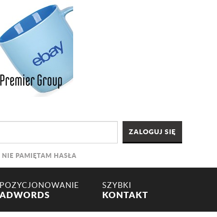
NIE PAMIĘTAM HASŁA
POZYCJONOWANIE
SZYBKI
ADWORDS
KONTAKT