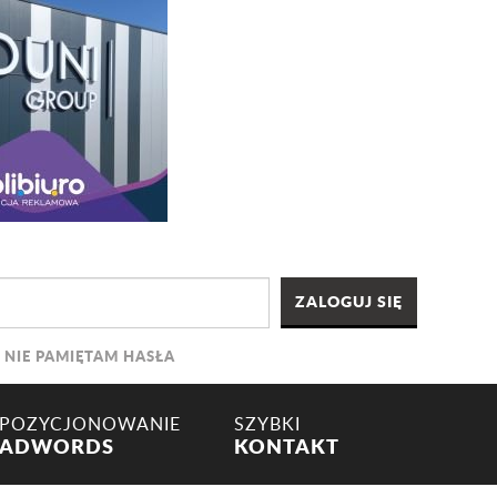
NIE PAMIĘTAM HASŁA
POZYCJONOWANIE
SZYBKI
ADWORDS
KONTAKT