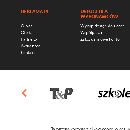
REKLAMA.PL
USŁUGI DLA
WYKONAWCÓW
O Nas
Wykup dostęp do zleceń
Oferta
Współpraca
Partnerzy
Załóż darmowe konto
Aktualności
Kontakt
Ta witryna korzysta z plików cookie w celu r