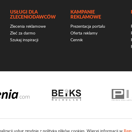
USŁUGI DLA
KAMPANIE
ZLECENIODAWCÓW
REKLAMOWE
Zlecenia reklamowe
Prezentacja portalu
Zleć za darmo
Oferta reklamy
Szukaj inspiracji
Cennik
ealizacji usług zgodnie z polityką plików cookies. Więcej informacji w
Regu