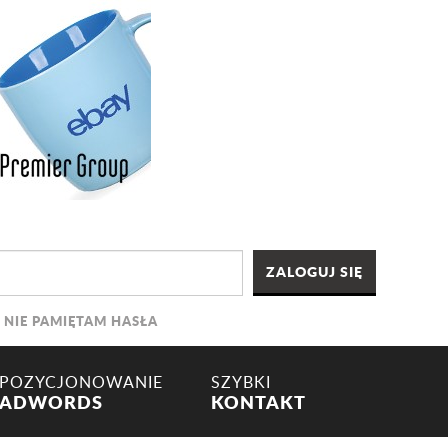
NIE PAMIĘTAM HASŁA
POZYCJONOWANIE
SZYBKI
ADWORDS
KONTAKT