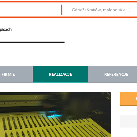
pisach
 FIRMIE
REALIZACJE
REFERENCJE