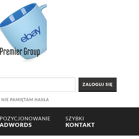
NIE PAMIĘTAM HASŁA
POZYCJONOWANIE
SZYBKI
ADWORDS
KONTAKT