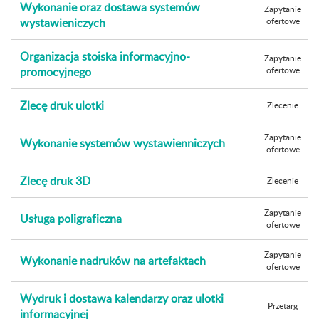
Wykonanie oraz dostawa systemów
Zapytanie
wystawieniczych
ofertowe
Organizacja stoiska informacyjno-
Zapytanie
promocyjnego
ofertowe
Zlecę druk ulotki
Zlecenie
Zapytanie
Wykonanie systemów wystawienniczych
ofertowe
Zlecę druk 3D
Zlecenie
Zapytanie
Usługa poligraficzna
ofertowe
Zapytanie
Wykonanie nadruków na artefaktach
ofertowe
Wydruk i dostawa kalendarzy oraz ulotki
Przetarg
informacyjnej