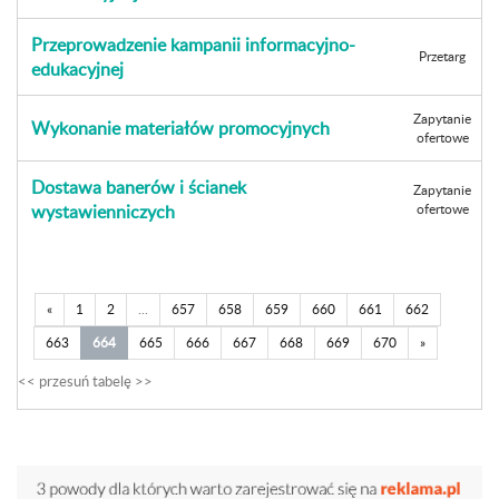
Przeprowadzenie kampanii informacyjno-
Przetarg
edukacyjnej
Zapytanie
Wykonanie materiałów promocyjnych
ofertowe
Dostawa banerów i ścianek
Zapytanie
wystawienniczych
ofertowe
«
1
2
...
657
658
659
660
661
662
663
664
665
666
667
668
669
670
»