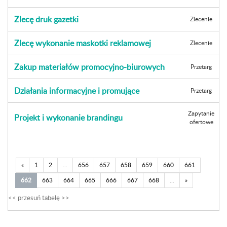
Zlecę druk gazetki
Zlecenie
Zlecę wykonanie maskotki reklamowej
Zlecenie
Zakup materiałów promocyjno-biurowych
Przetarg
Działania informacyjne i promujące
Przetarg
Zapytanie
Projekt i wykonanie brandingu
ofertowe
«
1
2
...
656
657
658
659
660
661
662
663
664
665
666
667
668
...
»