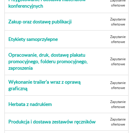
Zapytanie
konferencyjnych
ofertowe
Zapytanie
Zakup oraz dostawę publikacji
ofertowe
Zapytanie
Etykiety samoprzylepne
ofertowe
Opracowanie, druk, dostawę plakatu
Zapytanie
promocyjnego, folderu promocyjnego,
ofertowe
zaproszenia
Wykonanie trailer'a wraz z oprawą
Zapytanie
graficzną
ofertowe
Zapytanie
Herbata z nadrukiem
ofertowe
Zapytanie
Produkcja i dostawa zestawów ręczników
ofertowe