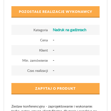
POZOSTAŁE REALIZACJE WYKONAWCY
Nadruk na gadżetach
Kategoria
-
Cena
-
Klient
-
Min. zamówienie
-
Czas realizacji
ZAPYTAJ O PRODUKT
Zestaw konferencyjny - zaprojektowanie i wykonanie:
torba, notes, smycz, identyfikator, długopis i pendrive na