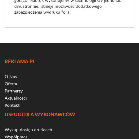
gorąco. Nadruk wykonujemy w technologii UV jedno lub
dwustronnie, istnieje możliwość dodatkowego
zabezpieczenia wydruku folią.
REKLAMA.PL
O Nas
Oferta
Partnerzy
Aktualności
Kontakt
USŁUGI DLA WYKONAWCÓW
Wykup dostęp do zleceń
Współpraca