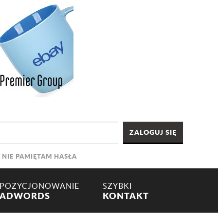
NIE PAMIĘTAM HASŁA
POZYCJONOWANIE
SZYBKI
ADWORDS
KONTAKT